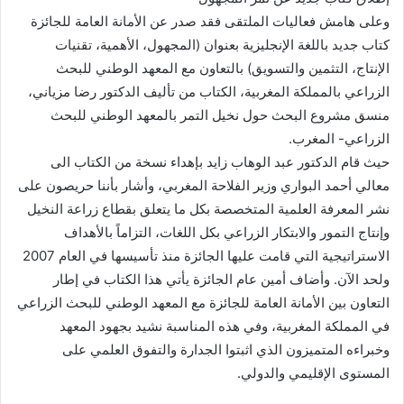
وعلى هامش فعاليات الملتقى فقد صدر عن الأمانة العامة للجائزة
كتاب جديد باللغة الإنجليزية بعنوان (المجهول، الأهمية، تقنيات
الإنتاج، التثمين والتسويق) بالتعاون مع المعهد الوطني للبحث
الزراعي بالمملكة المغربية، الكتاب من تأليف الدكتور رضا مزياني،
منسق مشروع البحث حول نخيل التمر بالمعهد الوطني للبحث
الزراعي- المغرب.
حيث قام الدكتور عبد الوهاب زايد بإهداء نسخة من الكتاب الى
معالي أحمد البواري وزير الفلاحة المغربي، وأشار بأننا حريصون على
نشر المعرفة العلمية المتخصصة بكل ما يتعلق بقطاع زراعة النخيل
وإنتاج التمور والابتكار الزراعي بكل اللغات، التزاماً بالأهداف
الاستراتيجية التي قامت عليها الجائزة منذ تأسيسها في العام 2007
ولحد الآن. وأضاف أمين عام الجائزة يأتي هذا الكتاب في إطار
التعاون بين الأمانة العامة للجائزة مع المعهد الوطني للبحث الزراعي
في المملكة المغربية، وفي هذه المناسبة نشيد بجهود المعهد
وخبراءه المتميزون الذي اثبتوا الجدارة والتفوق العلمي على
المستوى الإقليمي والدولي.