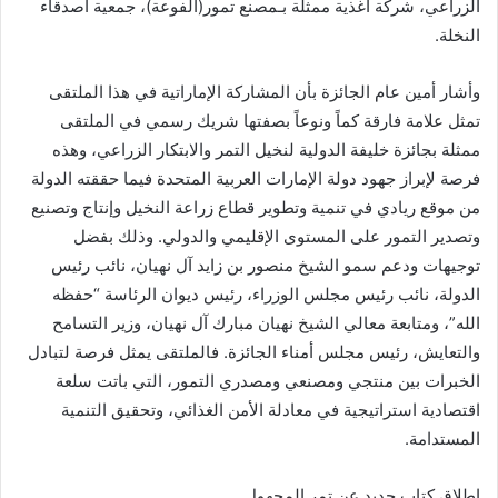
الزراعي، شركة أغذية ممثلة بـمصنع تمور(الفوعة)، جمعية أصدقاء
النخلة.
وأشار أمين عام الجائزة بأن المشاركة الإماراتية في هذا الملتقى
تمثل علامة فارقة كماً ونوعاً بصفتها شريك رسمي في الملتقى
ممثلة بجائزة خليفة الدولية لنخيل التمر والابتكار الزراعي، وهذه
فرصة لإبراز جهود دولة الإمارات العربية المتحدة فيما حققته الدولة
من موقع ريادي في تنمية وتطوير قطاع زراعة النخيل وإنتاج وتصنيع
وتصدير التمور على المستوى الإقليمي والدولي. وذلك بفضل
توجيهات ودعم سمو الشيخ منصور بن زايد آل نهيان، نائب رئيس
الدولة، نائب رئيس مجلس الوزراء، رئيس ديوان الرئاسة “حفظه
الله”، ومتابعة معالي الشيخ نهيان مبارك آل نهيان، وزير التسامح
والتعايش، رئيس مجلس أمناء الجائزة. فالملتقى يمثل فرصة لتبادل
الخبرات بين منتجي ومصنعي ومصدري التمور، التي باتت سلعة
اقتصادية استراتيجية في معادلة الأمن الغذائي، وتحقيق التنمية
المستدامة.
إطلاق كتاب جديد عن تمر المجهول