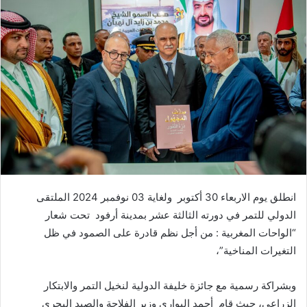
س
ل
ب
ر
ي
د
ا
إ
ل
ك
ت
ر
انطلق يوم الاربعاء 30 أكتوبر ولغاية 03 نوفمبر 2024 الملتقى
و
الدولي للتمر في دورته الثالثة عشر بمدينة أرفود تحت شعار
ن
“الواحات المغربية : من أجل نظم قادرة على الصمود في ظل
ي
ا
التغيرات المناخية”،
وبشراكة رسمية مع جائزة خليفة الدولية لنخيل التمر والابتكار
الزراعي، حيث قام أحمد البواري وزير الفلاحة والصيد البحري