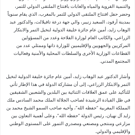
والتنمية القروية والمياه والغابات بافتتاح الملتقى الدولي للتمر،
وحضر حفل افتتاح الملتقى الدولي للتمر بالمغرب، الذي يقام سنوياً
بمدينة أرفود، السعيد زنيبر، والي جهة درعة تافيلالت، والدكتور عبد
الوهاب زايد، أمين عام جائزة خليفة الدولية لنخيل التمر والابتكار
الزراعي، والكاتب العام لوزارة الفلاحة وعدد من المسؤولين
المركزيين والجهويين والإقليميين للوزارة ذاتها وممثلي عدد من
القطاعات الوزارية الأخرى والسلطات المحلية والأمنية وفعاليات
المجتمع المدني.
وأشار الدكتور عبد الوهاب زايد، أمين عام جائزة خليفة الدولية لنخيل
التمر والابتكار الزراعي، إلى أن مشاركة الدولة في هذا الإطار تأتي
للتأكيد على عمق العلاقات الثنائية بين البلدين والشعبين الشقيقين
في ظل القيادة الرشيدة لصاحب الجلالة الملك محمد السادس ملك
المملكة المغربية “حفظه الله”، وأخيه صاحب السمو الشيخ محمد بن
زايد آل نهيان، رئيس الدولة “حفظه الله”، وعلى أهمية التعاون بين
مزارعي ومنتجي ومصنعي ومصدري التمور على المستوى الوطني
والإقليمي والدولي.