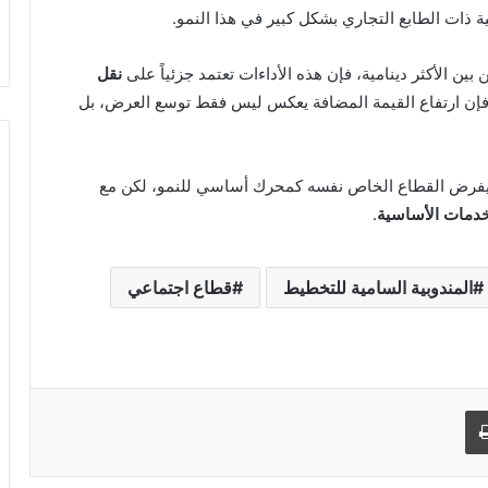
 ذات الطابع التجاري بشكل كبير في هذا النمو.
ين الأكثر دينامية، فإن هذه الأداءات تعتمد جزئياً على
نقل
، فإن ارتفاع القيمة المضافة يعكس ليس فقط توسع العرض، بل
 يفرض القطاع الخاص نفسه كمحرك أساسي للنمو، لكن مع
بطل وطني يُختزل في مطار «احتياطي»!
خدمات الأساسية
.
الجمارك: تنظيف شامل في قائمة
المندوبية السامية للتخطيط
قطاع اجتماعي
المعشرين المعتمدين
رايان إير تدشن خطاً صيفياً جديداً بين بلنسية
والرباط بأربع رحلات أسبوعية
طباعة
رفع الحد الأدنى للأجور بموريتانيا