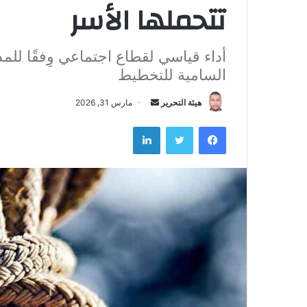
تتحملها الأسر
أداء قياسي لقطاع اجتماعي وِفقًا للمذ
السامية للتخطيط
هيئة التحرير
أ
مارس 31, 2026
ر
فيسبوك
تويتر
لينكدإن
س
ل
ب
ر
ي
د
ا
إ
ل
ك
ت