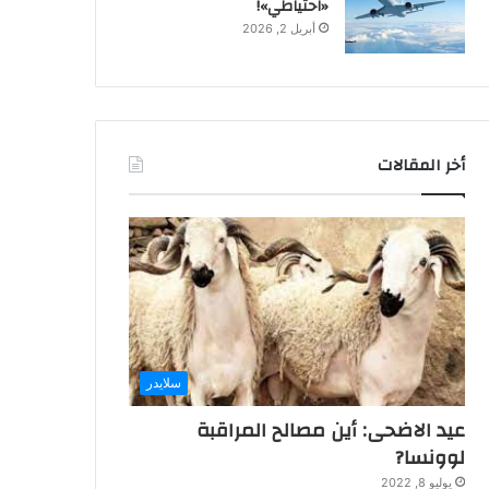
«احتياطي»!
أبريل 2, 2026
أخر المقالات
سلايدر
عيد الاضحى: أين مصالح المراقبة
لوونسا?
يوليو 8, 2022