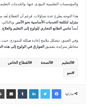
والمؤسسات التعليمية المؤدى عنها، والخدمات التعليمية
هذا التوجه يطرح عدة تساؤلات. فرغم أن القطاع يُعد من ب
متزايد لتكلفة الخدمات الأساسية نحو الأسر
. وبالتالي
أيضاً
تنامي الطابع التجاري للولوج إلى التعليم والعلاج
.
وفي العمق، تتشكل ملامح إعادة هيكلة للنموذج، حيث
مخاطر متزايدة بتعميق
الفوارق في الولوج إلى هذه ال
التعليم
الصحة
القطاع الخاص
نمو
فيسبوك
تويتر
لينكدإن
‏Tumblr
مشاركة عبر البريد
شاركها