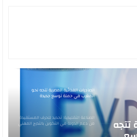
مجموعة مناجم تحقق أرباحًا تاريخية
الدعوة للمشاركة الإعلانية في العدد
الخاص بعيد العرش 2026 لمجلة Libre
Entreprise
الصادرات الغذائية المصرية تتجه نحو
المغرب في حملة توسع جديدة
الصناعة التقليدية: تحديد للحرف المستفيدة
من دعم الدولة في التكوين بالتدرج المهني
بطولة وطنية بطنجة: أكادير تتوج بعرش
الحلاقة المغربية في ليلة بيضاء