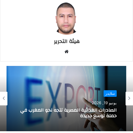
هيئة التحرير
م
و
ق
ع
ا
ل
و
سلايدر
ي
سلايدر
يونيو 12, 2026
ب
يونيو 19, 2026
الصناعة التقليدية: تحديد للحرف المستفيدة من
دعم الدولة في التكوين بالتدرج المهني