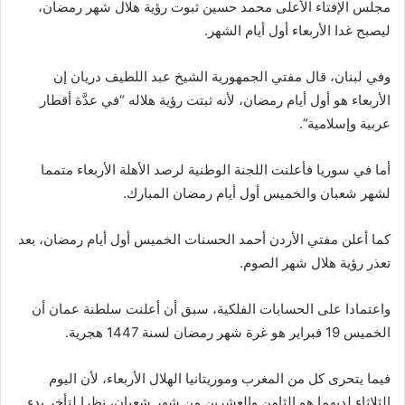
مجلس الإفتاء الأعلى محمد حسين ثبوت رؤية هلال شهر رمضان،
ليصبح غدا الأربعاء أول أيام الشهر.
وفي لبنان، قال مفتي الجمهورية الشيخ عبد اللطيف دريان إن
الأربعاء هو أول أيام رمضان، لأنه ثبتت رؤية هلاله “في عدَّة أقطار
عربية وإسلامية”.
أما في سوريا فأعلنت اللجنة الوطنية لرصد الأهلة الأربعاء متمما
لشهر شعبان والخميس أول أيام رمضان المبارك.
كما أعلن مفتي الأردن أحمد الحسنات الخميس أول أيام رمضان، بعد
تعذر رؤية هلال شهر الصوم.
واعتمادا على الحسابات الفلكية، سبق أن أعلنت سلطنة عمان أن
الخميس 19 فبراير هو غرة شهر رمضان لسنة 1447 هجرية.
فيما يتحرى كل من المغرب وموريتانيا الهلال الأربعاء، لأن اليوم
الثلاثاء لديهما هو الثامن والعشرين من شهر شعبان، نظرا لتأخر بدء