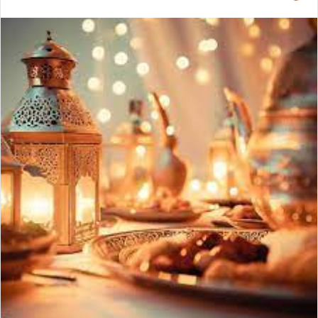
ر
س
ل
ب
ر
ي
د
ا
إ
ل
ك
ت
ر
و
ن
ي
ا