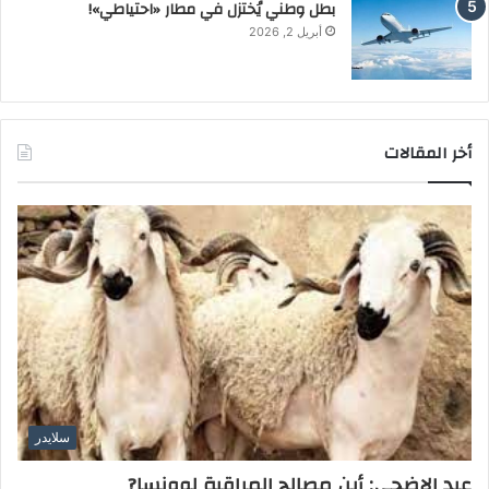
بطل وطني يُختزل في مطار «احتياطي»!
أبريل 2, 2026
أخر المقالات
سلايدر
عيد الاضحى: أين مصالح المراقبة لوونسا?