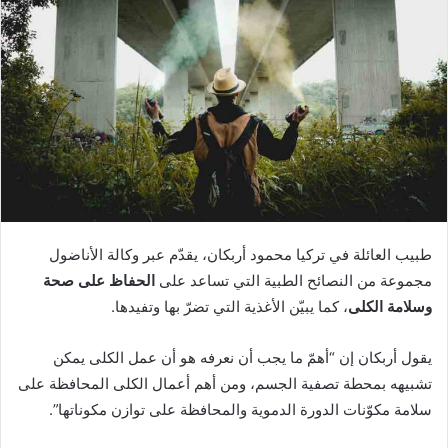
ب
ر
ي
د
ا
إ
ل
ك
ت
ر
طبيب العائلة في تركيا محمود أربكان، يقدّم عبر وكالة الأناضول
و
مجموعة من النصائح الطبية التي تساعد على
الحفاظ على صحة
ن
وسلامة الكلى
، كما يبيّن الأغذية التي تضرّ بها وتفيدها.
ي
ا
يقول أربكان إن “أهمّ ما يجب أن نعرفه هو أن عمل الكلى يمكن
تشبيهه بمحطة تصفية الجسم، ومن أهم أعمال الكلى المحافظة على
سلامة مكوّنات الدورة الدموية والمحافظة على توازن مكوناتها”.