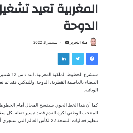
المغربية تعيد تشغيل 
الدوحة
هيئة التحرير
أ
سبتمبر 8, 2022
ر
فيسبوك
تويتر
لينكدإن
س
ل
ب
ستشرع الخط
ر
ي
الوبائية.
د
ا
كما أن هذا الخط الجوي سيفسح المجال أمام الخطوط ا
إ
المنتخب الوطني لكرة القدم قصد تيسير تنقله بكل سلاس
ل
تنظيم فعاليات النسخة 22 لكأس العالم التي ستجرى أطوارها بقطر من 20 نونبر إلى غاية 18 دجنبر القادمين.
ك
ت