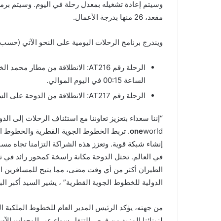
ر
و
مقعد، 26 منها بدرجة الأعمال.
ن
ي
ويندرج برنامج الرحلات اليومية على النحو الآتي (حسب
ا
الساعة 00:15 في اليوم الموالي.
الرحلة رقم AT217: الانطلاقة من الدوحة على الساعة 02:15، الوصول للدار البيضاء على الساعة 08:10.
“إننا سعداء بتعزيز تعاوننا مع استئناف الرحلات إلى 
one
إنشاء شبكة قوية. وتعزز هذه الشراكة التزامنا تجاه مس
في العالم. تحتل الدوحة مكانة راسخة كمحور رائد في 
الدولية للخطوط الجوية القطرية” ، يشير السيد أكبر ا
من جهته، يؤكد الرئيس المدير العام للخطوط الملكية ال
لزبنائنا المزيد من فرص التنقل سواء عبر الوجهات الآ