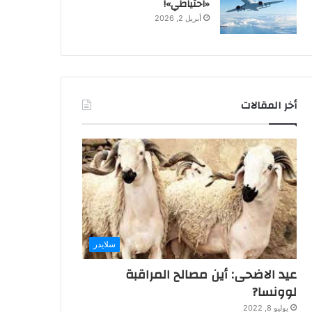
«احتياطي»!
أبريل 2, 2026
أخر المقالات
سلايدر
عيد الاضحى: أين مصالح المراقبة
لوونسا?
يوليو 8, 2022