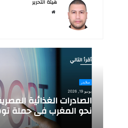
هيئة التحرير
م
و
ق
ع
ا
ل
و
أقرأ التالي
ي
ب
سلايدر
يونيو 19, 2026
سلايدر
الصادرات الغذائية المصرية
يونيو 12, 2026
نحو المغرب في حملة تو
جديدة