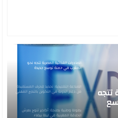
مجموعة مناجم تحقق أرباحًا تاريخية
الدعوة للمشاركة الإعلانية في العدد
الخاص بعيد العرش 2026 لمجلة Libre
Entreprise
الصادرات الغذائية المصرية تتجه نحو
المغرب في حملة توسع جديدة
الصناعة التقليدية: تحديد للحرف المستفيدة
من دعم الدولة في التكوين بالتدرج المهني
 تتجه
سع
بطولة وطنية بطنجة: أكادير تتوج بعرش
الحلاقة المغربية في ليلة بيضاء