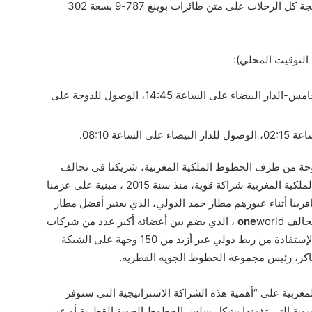
وسيتم إعادة تشغيله بمعدل رحلة في اليوم. وسيتم برمجة كل الرحلات على متن طائرات بوينغ 787-9 بسعة 302
 التوقيت المحلي):
الرحلة رقم AT216: الانطلاقة من مطار محمد الخامس-الدار البيضاء على الساعة 14:45، الوصول للدوحة على
الدوحة من طرف الخطوط الملكية المغربية، شريكنا في تحالف
world. تربط الخطوط الجوية القطرية والخطوط الملكية المغربية شراكة قوية، منذ سنة 2015 ، مبنية على عزمنا
افرينا أثناء عبورهم مطار حمد الدولي، الذي يعتبر أفضل مطار
تحالف
one
world ، الذي يضم بين أعضائه أكبر عدد من شركات
الطيران أكثر من أي وقت مضى، مما يتيح للمسافرين الإستفادة من ربط دولي عبر أزيد من 150 وجهة على الشبكة
لباكر، رئيس مجموعة الخطوط الجوية القطرية.
مغربية على “أهمية هذه الشراكة الاستراتيجية التي ستوفر
سيوية التي تؤمنها بشكل سلس الخطوط الجوية القطرية أو عبر