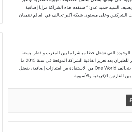
ويضيف السيد حميد عدو: ” ستقدم هذه الشراكة مزايا إضافية
ت الشركتين وعلى مستوى شبكة أكبر تحالف في العالم تنتميان
 الوحيدة التي تشغل خطا مباشرا ما بين المغرب و قطر، بسعة
بطل وطني يُختزل في مطار «احتياطي»!
إجمالية للركاب والشحن بتنسيق مشترك مع شركة قطر للطيران بعد تعزيز اتفاقية الشراكة الموقعة في سنة 2015 ما
بين الشركتين. وهكذا، سيتمكن زبناء الشركتين الأعضاء بتحالف One World من الاستفادة من امتيازات إضافية، بفضل
الجمارك: تنظيف شامل في قائمة
ن القارتين الإفريقية والأسيوية
المعشرين المعتمدين
طباعة
رايان إير تدشن خطاً صيفياً جديداً بين بلنسية
والرباط بأربع رحلات أسبوعية
رفع الحد الأدنى للأجور بموريتانيا