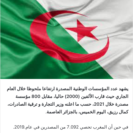
س
ل
ب
ر
ي
د
ا
إ
ل
ك
ت
ر
و
يشهد عدد المؤسسات الوطنية المصدرة ارتفاعا ملحوظا خلال العام
ن
الجاري حيث قارب الألفين (2000) حاليا، مقابل 800 مؤسسة
ي
مصدرة خلال 2021، حسب ما اعلنه وزير التجارة و ترقية الصادرات،
ا
كمال رزيق، اليوم الخميس، بالجزائر العاصمة
.
في حين أن المغرب تحصي
7.092 من
المصدرين في عام.2019.