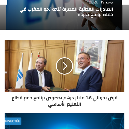
ي
يونيو 12, 2026
سلايدر
ب
الصناعة التقليدية: تحديد للحرف المستفيدة من
يونيو 19, 2026
دعم الدولة في التكوين بالتدرج المهني
الصادرات الغذائية المصرية تتجه نحو المغرب في
حملة توسع جديدة
قرض بحوالي 1.6 مليار درهم بخصوص برنامج دعم قطاع
التعليم الأساسي