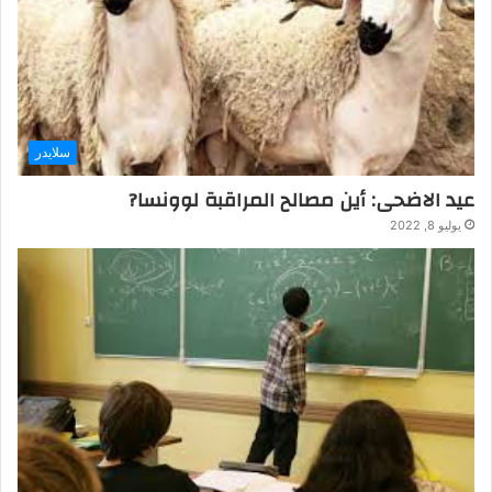
سلايدر
عيد الاضحى: أين مصالح المراقبة لوونسا?
يوليو 8, 2022