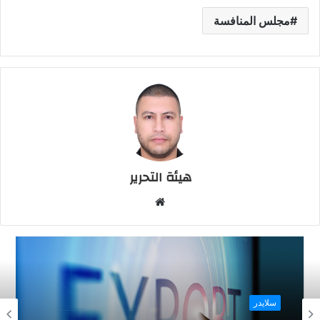
مجلس المنافسة
هيئة التحرير
م
و
ق
ع
ا
ل
و
سلايدر