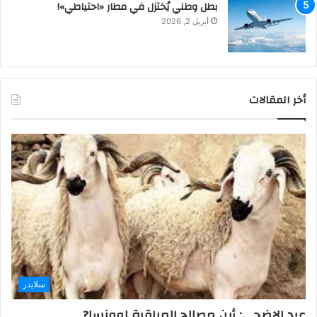
بطل وطني يُختزل في مطار «احتياطي»!
أبريل 2, 2026
أخر المقالات
سلايدر
عيد الاضحى: أين مصالح المراقبة لوونسا?