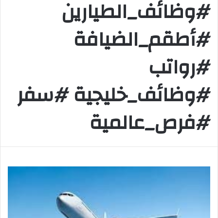
#وظائف_الطيارين
#أطقم_الضيافة
#رواتب
#وظائف_خليجية #سفر
#فرص_عالمية