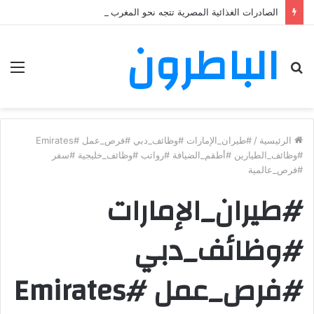
الصادرات الغذائية المصرية تتجه نحو المغرب في حملة توسع جديدة
الباطرون
بحث
الق
عن
الرئيسية
/
#طيران_الإمارات #وظائف_دبي #فرص_عمل #Emirates
#وظائف_الطيارين #أطقم_الضيافة #رواتب #وظائف_خليجية #سفر
#فرص_عالمية
#طيران_الإمارات
#وظائف_دبي
#فرص_عمل #Emirates