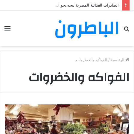
الصادرات الغذائية المصرية تتجه نحو المغرب في حملة توسع جديدة
الباطرون
بحث
الق
عن
الرئيسية
/
الفواكه والخضروات
الفواكه والخضروات