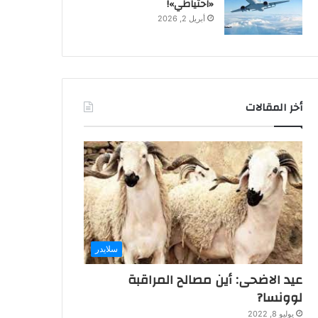
«احتياطي»!
أبريل 2, 2026
أخر المقالات
سلايدر
عيد الاضحى: أين مصالح المراقبة
لوونسا?
يوليو 8, 2022