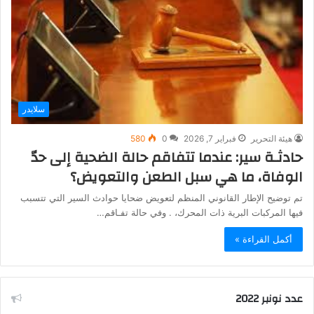
سلايدر
هيئة التحرير
فبراير 7, 2026
0
580
حادثـة سير: عندما تتفاقم حالة الضحية إلى حدّ
الوفاة، ما هي سبل الطعن والتعويض؟
تم توضيح الإطار القانوني المنظم لتعويض ضحايا حوادث السير التي تتسبب
فيها المركبات البرية ذات المحرك، . وفي حالة تفـاقم…
أكمل القراءة »
عدد نونبر 2022