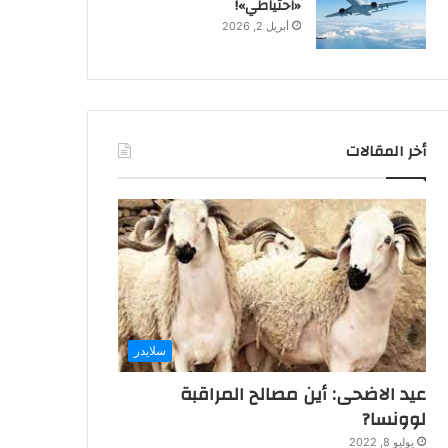
«احتياطي»!
أبريل 2, 2026
أخر المقالات
سلايدر
عيد الاضحى: أين مصالح المراقبة
لوونسا?
يوليو 8, 2022