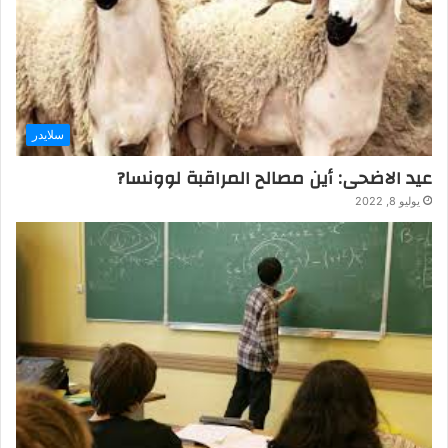
سلايدر
عيد الاضحى: أين مصالح المراقبة لوونسا?
يوليو 8, 2022