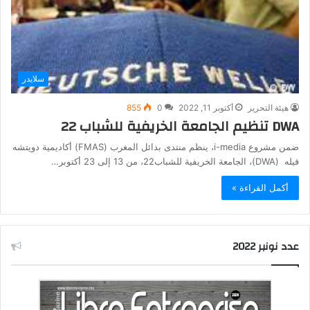
سلايدر
هيئة التحرير
أكتوبر 11, 2022
0
855
DWA تنظيم الجامعة الخريفية للشباب 22
ضمن مشروع i-media، ينظم منتدى بدائل المغرب (FMAS) أكاديمية دويتشه
فيله (DWA)، الجامعة الخريفية للشباب22، من 13 إلى 23 أكتوبر…
أكمل القراءة »
عدد نونبر 2022