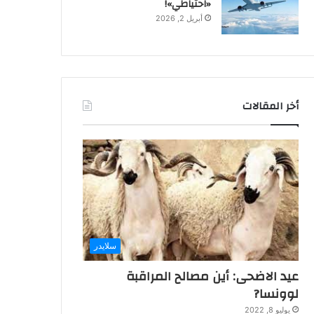
«احتياطي»!
أبريل 2, 2026
أخر المقالات
سلايدر
عيد الاضحى: أين مصالح المراقبة
لوونسا?
يوليو 8, 2022